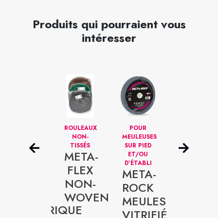
Produits qui pourraient vous
intéresser
DISQUES
ROULEAUX
POUR
DISQUES
DE
NON-
MEULEUSES
DE
POLISSAGE
TISSÉS
SUR PIED
POLISSAGE
META-
TUBULAIRES
ET/OU
CONIQUES
– TIGE
D’ÉTABLI
– TIGE
FLEX
META-
1/4”
1/4”
META-
META-
NON-
ROCK
POLISH
POLIS
WOVEN
MEULES
CYLINDRIQUE
CONI
VITRIFIÉES