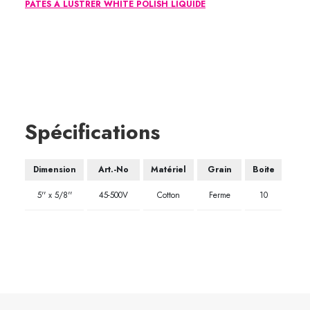
PÂTES À LUSTRER WHITE POLISH LIQUIDE
Spécifications
Dimension
Art.-No
Matériel
Grain
Boite
5'' x 5/8''
45-500V
Cotton
Ferme
10