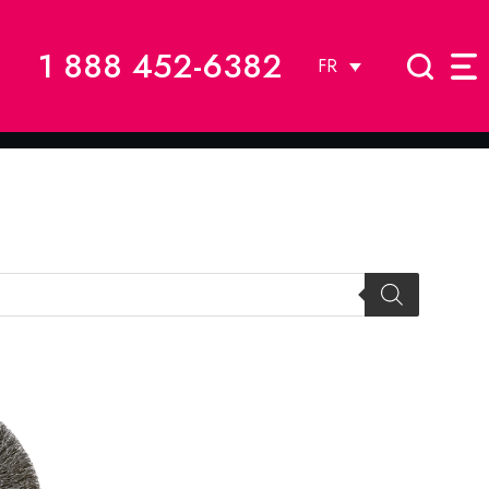
1 888 452-6382
FR