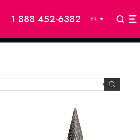
1 888 452-6382
FR