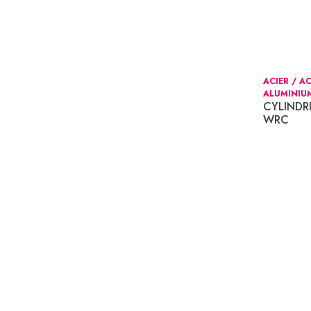
ACIER / A
ALUMINIU
CYLINDR
WRC