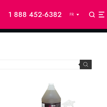
1 888 452-6382
FR