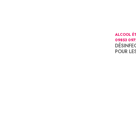
ALCOOL É
09853 097
DÉSINFE
POUR LE