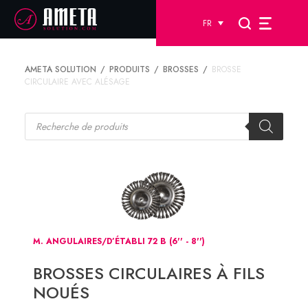
FR
AMETA SOLUTION
PRODUITS
BROSSES
BROSSE
CIRCULAIRE AVEC ALÉSAGE
Recherche
de
produits
M. ANGULAIRES/D’ÉTABLI 72 B (6'' - 8'')
BROSSES CIRCULAIRES À FILS
NOUÉS