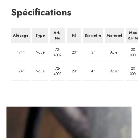
Spécifications
Art.-
Max
Alésage
Type
Fil
Diamètre
Matériel
No
R.P.M
72-
20
1/4''
Noué
.20''
3''
Acier
4002
000
72-
20
1/4''
Noué
.20''
4''
Acier
4003
000