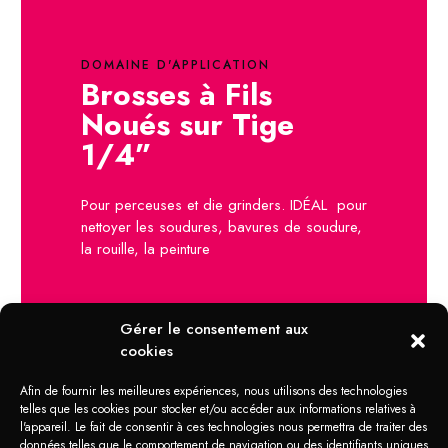
DOMAINE D'APPLICATION
Brosses à Fils
Noués sur Tige
1/4”
Pour perceuses et die grinders. IDÉAL pour
nettoyer les soudures, bavures de soudure,
la rouille, la peinture
Gérer le consentement aux
cookies
Afin de fournir les meilleures expériences, nous utilisons des technologies
telles que les cookies pour stocker et/ou accéder aux informations relatives à
l'appareil. Le fait de consentir à ces technologies nous permettra de traiter des
données telles que le comportement de navigation ou des identifiants uniques