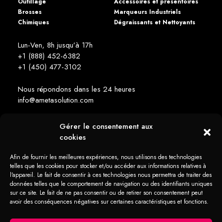
Outillage
Accessoires et présentoires
Brosses
Marqueurs Industriels
Chimiques
Dégraissants et Nettoyants
Lun-Ven, 8h jusqu’à 17h
+1 (888) 452-6382
+1 (450) 477­-3102
Nous répondons dans les 24 heures
info@ametasolution.com
Gérer le consentement aux
RESTEZ INFORMÉ
cookies
Afin de fournir les meilleures expériences, nous utilisons des technologies
telles que les cookies pour stocker et/ou accéder aux informations relatives à
l'appareil. Le fait de consentir à ces technologies nous permettra de traiter des
données telles que le comportement de navigation ou des identifiants uniques
sur ce site. Le fait de ne pas consentir ou de retirer son consentement peut
1392, Avenue de la Gare Mascouche (QC) Canada J7K 2Z2
avoir des conséquences négatives sur certaines caractéristiques et fonctions.
Tous droits réservés Ameta Solution © 2026 -
web + marketing - em2
Politique
Déclaration
Politique en
Déclaration
Clause de
en