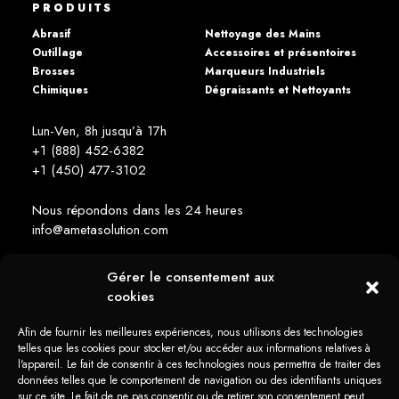
PRODUITS
Abrasif
Nettoyage des Mains
Outillage
Accessoires et présentoires
Brosses
Marqueurs Industriels
Chimiques
Dégraissants et Nettoyants
Lun-Ven, 8h jusqu’à 17h
+1 (888) 452-6382
+1 (450) 477­-3102
Nous répondons dans les 24 heures
info@ametasolution.com
Gérer le consentement aux
RESTEZ INFORMÉ
cookies
Afin de fournir les meilleures expériences, nous utilisons des technologies
telles que les cookies pour stocker et/ou accéder aux informations relatives à
l'appareil. Le fait de consentir à ces technologies nous permettra de traiter des
données telles que le comportement de navigation ou des identifiants uniques
sur ce site. Le fait de ne pas consentir ou de retirer son consentement peut