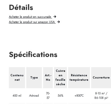
Détails
Acheter le produit en succursale
Acheter le produit sur amazon USA
Spécifications
Cuivre
Contenu
Art.-
en
Résistance
Type
Couverture
net
No
feuille
température
sèche
70-
8-10 m² /
400 ml
Aérosol
56%
+800°C
57
86-108 pi²