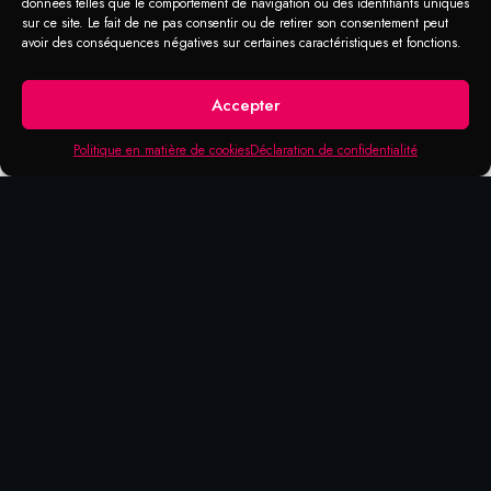
données telles que le comportement de navigation ou des identifiants uniques
Cuivre en Aérosol
sur ce site. Le fait de ne pas consentir ou de retirer son consentement peut
avoir des conséquences négatives sur certaines caractéristiques et fonctions.
Revêtement métallique avec liant spécial
Accepter
assurant une parfaite adhérence sur le métal,
le bois, le papier, les plastiques, la
Politique en matière de cookies
Déclaration de confidentialité
céramique et toutes autres surfaces solides.
Produits qui pourraient vous
intéresser