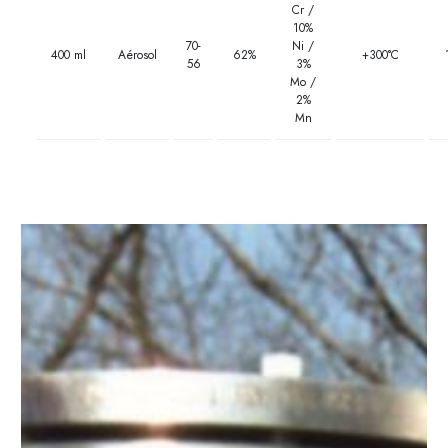
Cr /
10%
70-
Ni /
400 ml
Aérosol
62%
+300°C
56
3%
Mo /
2%
Mn