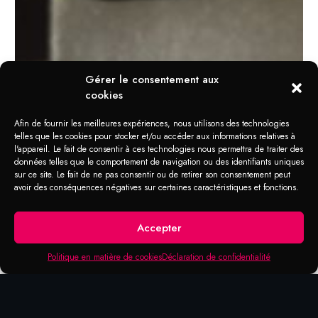
Gérer le consentement aux
cookies
Afin de fournir les meilleures expériences, nous utilisons des technologies
telles que les cookies pour stocker et/ou accéder aux informations relatives à
l'appareil. Le fait de consentir à ces technologies nous permettra de traiter des
données telles que le comportement de navigation ou des identifiants uniques
sur ce site. Le fait de ne pas consentir ou de retirer son consentement peut
avoir des conséquences négatives sur certaines caractéristiques et fonctions.
DOMAINES D'APPLICATION
Adhérence
Accepter
supérieure
Politique en matière de cookies
Déclaration de confidentialité
Adhérence supérieure sur tous les métaux et
sur le bois, le carton renforcée, le verre, la
céramique et la plupart des plastiques.