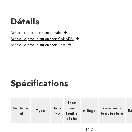
Détails
Acheter le produit en succursale
Acheter le produit sur amazon CANADA
Acheter le produit sur amazon USA
Spécifications
Inox
Contenu
Art.-
en
Résistance
Type
Alliage
Bo
net
No
feuille
température
sèche
16 %