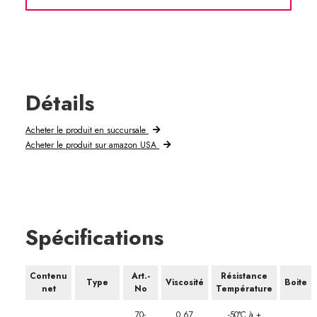
Détails
Acheter le produit en succursale
Acheter le produit sur amazon USA
Spécifications
Contenu
Art.-
Résistance
Type
Viscosité
Boite
net
No
Température
70-
0.67
-50­°C à +