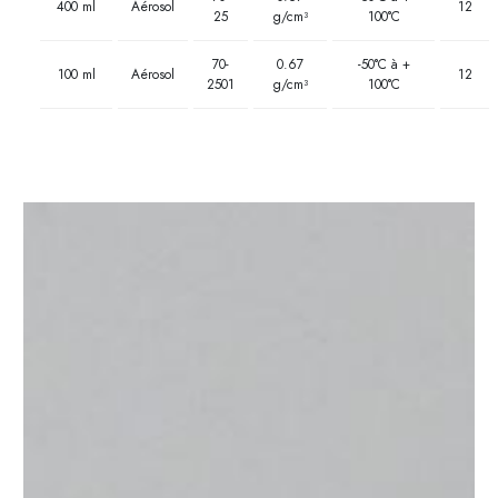
400 ml
Aérosol
12
25
g/cm³
100°C
70-
0.67
-50­°C à +
100 ml
Aérosol
12
2501
g/cm³
100°C