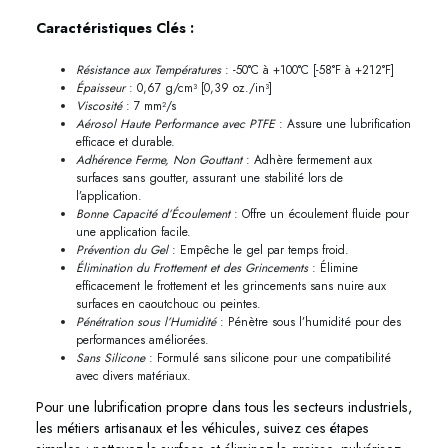
Caractéristiques Clés :
Résistance aux Températures
: -50°C à +100°C [-58°F à +212°F]
Épaisseur
: 0,67 g/cm³ [0,39 oz./in³]
Viscosité
: 7 mm²/s
Aérosol Haute Performance avec PTFE
: Assure une lubrification
efficace et durable.
Adhérence Ferme, Non Gouttant
: Adhère fermement aux
surfaces sans goutter, assurant une stabilité lors de
l’application.
Bonne Capacité d’Écoulement
: Offre un écoulement fluide pour
une application facile.
Prévention du Gel
: Empêche le gel par temps froid.
Élimination du Frottement et des Grincements
: Élimine
efficacement le frottement et les grincements sans nuire aux
surfaces en caoutchouc ou peintes.
Pénétration sous l’Humidité
: Pénètre sous l’humidité pour des
performances améliorées.
Sans Silicone
: Formulé sans silicone pour une compatibilité
avec divers matériaux.
Pour une lubrification propre dans tous les secteurs industriels,
les métiers artisanaux et les véhicules, suivez ces étapes