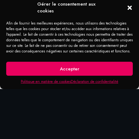
Gérer le consentement aux
cookies
Afin de fournir les meilleures expériences, nous utilisons des technologies
telles que les cookies pour stocker et/ou accéder aux informations relatives à
l'appareil. Le fait de consentir à ces technologies nous permettra de traiter des
données telles que le comportement de navigation ou des identifiants uniques
sur ce site. Le fait de ne pas consentir ou de retirer son consentement peut
avoir des conséquences négatives sur certaines caractéristiques et fonctions.
Accepter
Politique en matière de cookies
Déclaration de confidentialité
DOMAINES D'APPLICATION
Rouil-Apprêt
Protection primaire de rouille sur toutes les
surfaces métalliques brutes. Protection de
corrosion secondaire sur les métaux déjà
rouillés en formant une couche-barrière