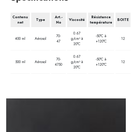
Contenu
Art.-
Résistance
Type
Viscosité
BOITE
net
No
température
0.67
70-
-50°C à
400 ml
Aérosol
g/cm³ à
12
47
+120°C
20°C
0.67
70-
-50°C à
500 ml
Aérosol
g/cm³ à
12
4750
+120°C
20°C