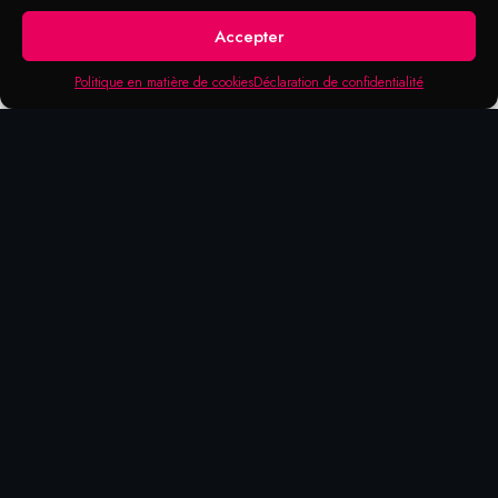
Accepter
Politique en matière de cookies
Déclaration de confidentialité
DOMAINE D'APPLICATION
Aérosol Multi-Tache
Utilisez comme une huile protectrice avec un
très haut effet capillaire et comme
déshumidificateur, protection de corrosion,
dissolvant de rouille et en tant qu’antigel
préventif.
Particulièrement approprié comme un