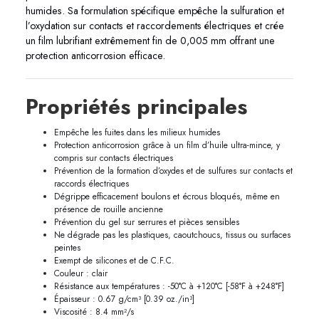
humides. Sa formulation spécifique empêche la sulfuration et
l’oxydation sur contacts et raccordements électriques et crée
un film lubrifiant extrêmement fin de 0,005 mm offrant une
protection anticorrosion efficace.
Propriétés principales
Empêche les fuites dans les milieux humides
Protection anticorrosion grâce à un film d’huile ultra-mince, y
compris sur contacts électriques
Prévention de la formation d’oxydes et de sulfures sur contacts et
raccords électriques
Dégrippe efficacement boulons et écrous bloqués, même en
présence de rouille ancienne
Prévention du gel sur serrures et pièces sensibles
Ne dégrade pas les plastiques, caoutchoucs, tissus ou surfaces
peintes
Exempt de silicones et de C.F.C.
Couleur : clair
Résistance aux températures : -50°C à +120°C [-58°F à +248°F]
Épaisseur : 0.67 g/cm³ [0.39 oz./in³]
Viscosité : 8.4 mm²/s