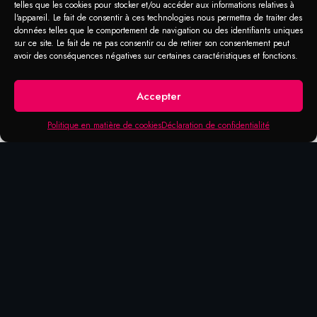
Lubrifiant
telles que les cookies pour stocker et/ou accéder aux informations relatives à
Métallique Spray
l'appareil. Le fait de consentir à ces technologies nous permettra de traiter des
données telles que le comportement de navigation ou des identifiants uniques
sur ce site. Le fait de ne pas consentir ou de retirer son consentement peut
avoir des conséquences négatives sur certaines caractéristiques et fonctions.
Aide le remplacement des pièces mobiles
sur machines CNC et meuleuses. Empêche
le grippage, l’usure et la corrosion aux
Accepter
raccordements de vis et aux prises de
raccordements, réduit les bruits de vibration
Politique en matière de cookies
Déclaration de confidentialité
(par exemple grincement de frein) pour tous
les secteurs de l’industrie, pour le domaine
de l’automobile, dans le traitement des eaux
d’égout, pour les ports maritimes, pour les
centrales électriques, dans les hôpitaux, la
construction etc.
Permets de dégripper les boulons sur des
filets endommagés. Le lubrifiant métallique
est très bien adapté pour l’usage avec
l’acier inoxydable.
Adaptateur en forme de brosse disponible: