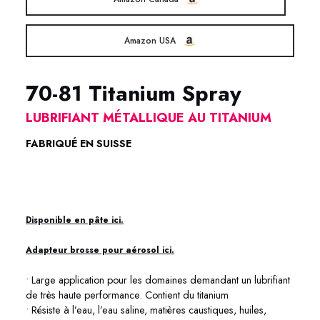
Amazon USA
70-81 Titanium Spray
LUBRIFIANT MÉTALLIQUE AU TITANIUM
FABRIQUÉ EN SUISSE
70-81 Metaflux lubrifiant Titanium 70-81 Metaflux lubrifiant
Titanium
Disponible en pâte ici.
Adapteur brosse pour aérosol ici.
• Large application pour les domaines demandant un lubrifiant
de très haute performance. Contient du titanium
• Résiste à l’eau, l’eau saline, matières caustiques, huiles,