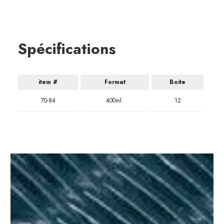
Spécifications
item #
Format
Boite
70-84
400ml.
12