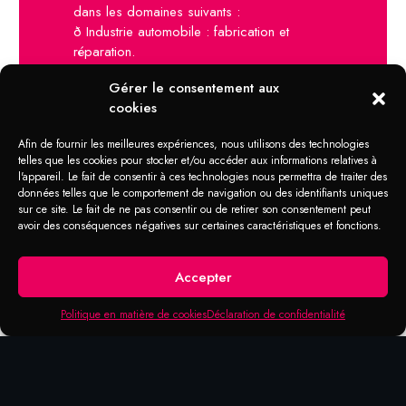
dans les domaines suivants :
ð Industrie automobile : fabrication et
réparation.
ð Industrie sucrière, raffineries.
Gérer le consentement aux
ð Fabrique de conserves.
cookies
ð Groupes papetiers, fabrication de pâte à
papier.
Afin de fournir les meilleures expériences, nous utilisons des technologies
ð Industrie alimentaire.
telles que les cookies pour stocker et/ou accéder aux informations relatives à
ð Artisanat, montages divers.
l'appareil. Le fait de consentir à ces technologies nous permettra de traiter des
ð Transport maritime.
données telles que le comportement de navigation ou des identifiants uniques
ð Machines de chantier et travaux publics.
sur ce site. Le fait de ne pas consentir ou de retirer son consentement peut
avoir des conséquences négatives sur certaines caractéristiques et fonctions.
ð Services mécaniques et entretiens.
ð Stations d’épuration…
Accepter
Politique en matière de cookies
Déclaration de confidentialité