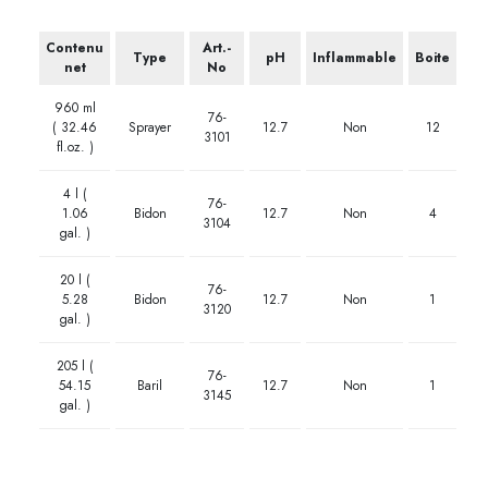
Contenu
Art.-
Type
pH
Inflammable
Boite
net
No
960 ml
76-
( 32.46
Sprayer
12.7
Non
12
3101
fl.oz. )
4 l (
76-
1.06
Bidon
12.7
Non
4
3104
gal. )
20 l (
76-
5.28
Bidon
12.7
Non
1
3120
gal. )
205 l (
76-
54.15
Baril
12.7
Non
1
3145
gal. )