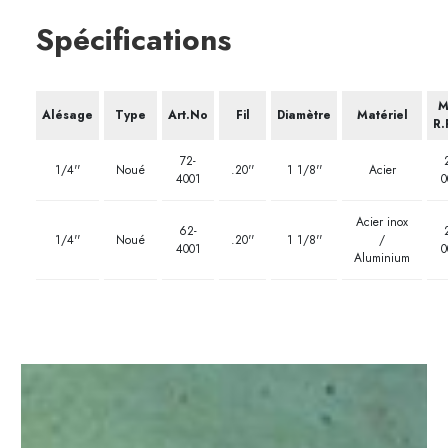
Spécifications
M
Alésage
Type
Art.No
Fil
Diamètre
Matériel
R.
72-
1/4''
Noué
.20''
1 1/8''
Acier
4001
0
Acier inox
62-
1/4''
Noué
.20''
1 1/8''
/
4001
0
Aluminium