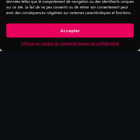
données telles que le comportement de navigation ou des identifiants uniques
Produits qui pourraient vous
sur ce site. Le fait de ne pas consentir ou de retirer son consentement peut
avoir des conséquences négatives sur certaines caractéristiques et fonctions.
intéresser
Accepter
Politique en matière de cookies
Déclaration de confidentialité
AVEC FILS
AVEC
AVEC FILS
RÉDUCTION
ÉTABLI
CRÊPÉS
FILET /
CRÊPÉS
AUX
BROSSES
(ALUMINIUM
THREAD
DIAMÈTRES
BROSSES
/ SST)
: 1/2”,
LINEAIRES
BROSSES
5/8”, 3/4”
CONIQUES
FILS
AND 1’’
IRES
LINÉAIRES
BROSS
CIRCULAIRES
MÉTALLIQUES
FILS
CIRCU
FILS
AVEC
MÉTALLIQUES
FILS
NOUÉS
MANCHE
AVEC
CRÊPÉ
(T28)
72-