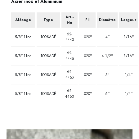
Acier inox et Aluminium
Art.-
Alésage
Type
Fil
Diamètre
Largeur
No
62-
5/8''-11nc
TORSADÉ
.020''
4''
3/16''
4440
62-
5/8''-11nc
TORSADÉ
.020''
4 1/2''
3/16''
4445
62-
5/8''-11nc
TORSADÉ
.020''
5''
1/4''
4450
62-
5/8''-11nc
TORSADÉ
.020''
6''
1/4''
4460