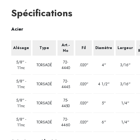
Spécifications
Acier
Art.-
Alésage
Type
Fil
Diamètre
Largeur
No
5/8'' -
72-
TORSADÉ
.020''
4''
3/16''
11nc
4440
5/8'' -
72-
TORSADÉ
.020''
4 1/2''
3/16''
11nc
4445
5/8'' -
75-
TORSADÉ
.020''
5''
1/4''
11nc
4450
5/8'' -
72-
TORSADÉ
.020''
6''
1/4''
11nc
4460