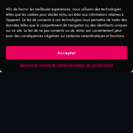
CIRCULAIRE AVEC
Afin de fournir les meilleures expériences, nous utilisons des technologies
FILET
telles que les cookies pour stocker et/ou accéder aux informations relatives à
l'appareil. Le fait de consentir à ces technologies nous permettra de traiter des
données telles que le comportement de navigation ou des identifiants uniques
Brosses circulaires fil torsadé pour
sur ce site. Le fait de ne pas consentir ou de retirer son consentement peut
opérations générales de nettoyage. Ces
avoir des conséquences négatives sur certaines caractéristiques et fonctions.
brosses sont conçues pour les meuleuses
angulaires. Toutes les brosses portent la
Accepter
garantie Ameta.
Politique en matière de cookies
Déclaration de confidentialité
Produits qui pourraient vous
intéresser