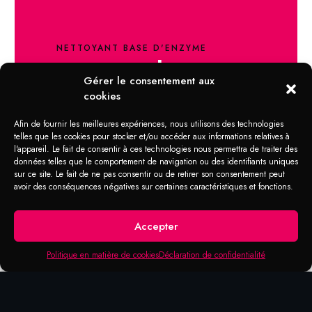
NETTOYANT BASE D'ENZYME
nettoyant base
Gérer le consentement aux
d'enzyme
cookies
Nettoyant dégraisseur, désodorisant, 100 %
Afin de fournir les meilleures expériences, nous utilisons des technologies
telles que les cookies pour stocker et/ou accéder aux informations relatives à
biologique à base d’enzymes. Il est
l'appareil. Le fait de consentir à ces technologies nous permettra de traiter des
conçues pour nettoyer et neutraliser les
données telles que le comportement de navigation ou des identifiants uniques
saletés et odeurs causées par les matières
sur ce site. Le fait de ne pas consentir ou de retirer son consentement peut
organiques. Bio-Zone+ est idéal pour le
avoir des conséquences négatives sur certaines caractéristiques et fonctions.
nettoyage des murs, des surfaces de travail
et des planchers. Il ne contient pas de
Accepter
solvants et il ne dégage pas de vapeurs
nocives et inflammables, son pH est neutre
Politique en matière de cookies
Déclaration de confidentialité
et est complètement biodégradable selon la
norme OCDE 301E. Ainsi, Bio-Zone+ offre
une alternative sécuritaire aux solvants
chimiques, éliminant ainsi les risques pour la