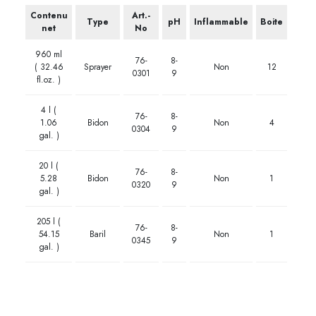
Contenu
Art.-
Type
pH
Inflammable
Boite
net
No
960 ml
76-
8-
( 32.46
Sprayer
Non
12
0301
9
fl.oz. )
4 l (
76-
8-
1.06
Bidon
Non
4
0304
9
gal. )
20 l (
76-
8-
5.28
Bidon
Non
1
0320
9
gal. )
205 l (
76-
8-
54.15
Baril
Non
1
0345
9
gal. )