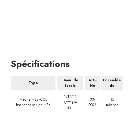
Spécifications
Diam. de
Art.-
Ensemble
Type
forets
No
de
1/16'' à
Mèche HSS/CO5
33-
15
1/2'' par
fractionnaire tige HEX
0002
mèches
32''