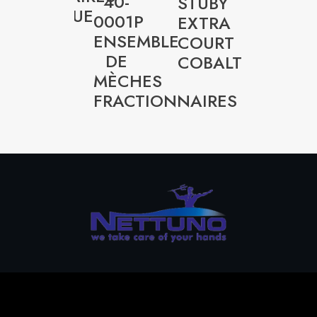
40-
MÈCH
STUBY
MÉTRIQUE
0001P
FRACT
EXTRA
ENSEMBLE
BLACK
COURT
DE
&
COBALT
MÈCHES
GOLD
FRACTIONNAIRES