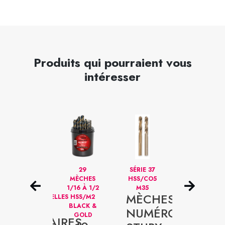
Produits qui pourraient vous
intéresser
IQUE
FRAISES
29
SÉRIE 37
SÉRIE 40
ANNULAIRES
MÈCHES
HSS/CO5
29
HSS
1/16 À 1/2
M35
MÈCHES
MÈCHES
PROFESSIONNELLES
HSS/M2
1/16 À 1/2
FRAISES
BLACK &
HSS/M2 3-
NUMÉROTÉES
GOLD
FLAT
ANNULAIRES