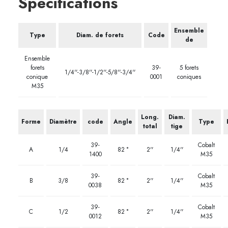
Spécifications
Ensemble
Type
Diam. de forets
Code
de
Ensemble
forets
39-
5 forets
1/4''-3/8''-1/2''-5/8''-3/4''
conique
0001
coniques
M35
Long.
Diam.
Forme
Diamètre
code
Angle
Type
total
tige
39-
Cobalt
A
1/4
82 °
2''
1/4''
1400
M35
39-
Cobalt
B
3/8
82 °
2''
1/4''
0038
M35
39-
Cobalt
C
1/2
82 °
2''
1/4''
0012
M35