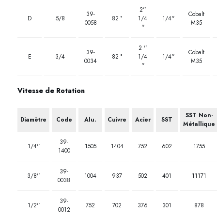
2''
39-
Cobalt
D
5/8
82 °
1/4
1/4''
0058
M35
''
2 ''
39-
Cobalt
E
3/4
82 °
1/4
1/4''
0034
M35
''
Vitesse de Rotation
SST Non-
Diamètre
Code
Alu.
Cuivre
Acier
SST
Métallique
39-
1/4''
1505
1404
752
602
1755
1400
39-
3/8''
1004
937
502
401
11171
0038
39-
1/2''
752
702
376
301
878
0012