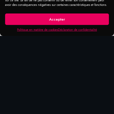
sur ce site. Le fait de ne pas consentir ou de retirer son consentement peut
avoir des conséquences négatives sur certaines caractéristiques et fonctions.
Accepter
Politique en matière de cookies
Déclaration de confidentialité
DOMAINE D'APPLICATION
COUNTERSINKS
USINAGE:
Une fraise peut être utilisée avec
de nombreux outils, tels que les perceuses,
les perceuses à colonne, les fraiseuses et
les tours.