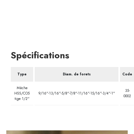
Spécifications
Type
Diam. de forets
Code
Mèche
35-
HSS/CO5
9/16''-13/16''-5/8''-7/8''-11/16''-15/16''-3/4''-1''
0002
tige 1/2''