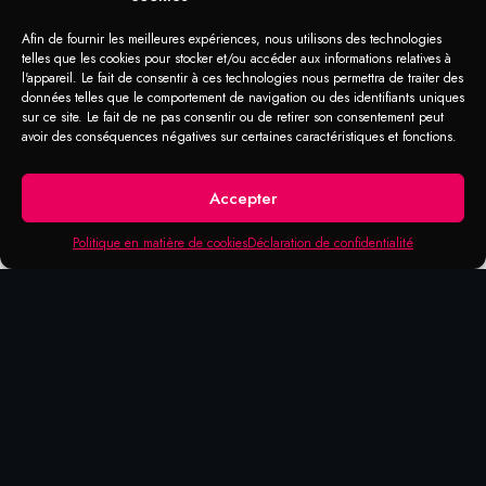
8 MÈCHES TIGE
1/2 HSS/CO5 M35
Afin de fournir les meilleures expériences, nous utilisons des technologies
telles que les cookies pour stocker et/ou accéder aux informations relatives à
l'appareil. Le fait de consentir à ces technologies nous permettra de traiter des
Ensemble de mèches-tige hexagonale 1/2”
données telles que le comportement de navigation ou des identifiants uniques
sur ce site. Le fait de ne pas consentir ou de retirer son consentement peut
8 mèches assorties :
avoir des conséquences négatives sur certaines caractéristiques et fonctions.
9/16” – 13/16’’ – 5/8’’ – 7/8’’ – 11/16’’
– 15/16’’ – 3/4” – 1’’
Code de commande 35-0002
Accepter
Politique en matière de cookies
Déclaration de confidentialité
Produits qui pourraient vous
intéresser