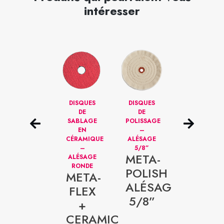
intéresser
DISQUES
DISQUES
DISQUES
DISQUES
AUTO-
DE
DE
À
VISSANTS
SABLAGE
POLISSAGE
LAMELLES
SURFACE -
EN
–
CÉRAMIQUE
ATTELAGETK
CÉRAMIQUE
ALÉSAGE
-
META
–
5/8”
TRIMMABLE
META-
ALÉSAGE
(T27)
TRIM-
EZ-
RONDE
POLISH
META-
CUT
FLAP
ALÉSAGE
FLEX
+
5/8”
+
CERAM
CERAMIC