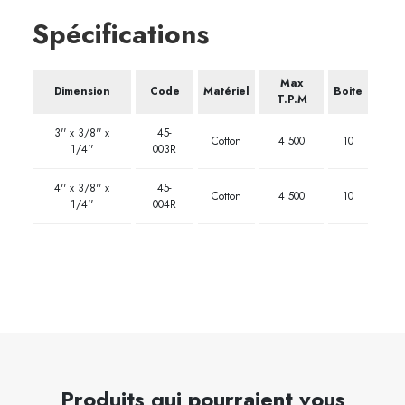
Spécifications
Max
Dimension
Code
Matériel
Boite
T.P.M
3'' x 3/8'' x
45-
Cotton
4 500
10
1/4''
003R
4'' x 3/8'' x
45-
Cotton
4 500
10
1/4''
004R
Produits qui pourraient vous