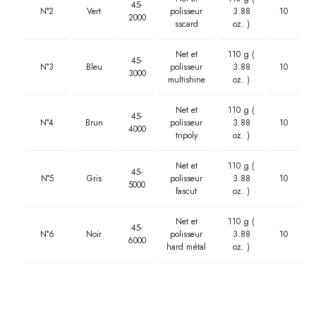
45-
N°2
Vert
polisseur
3.88
10
2000
sscard
oz. )
Net et
110 g (
45-
N°3
Bleu
polisseur
3.88
10
3000
multishine
oz. )
Net et
110 g (
45-
N°4
Brun
polisseur
3.88
10
4000
tripoly
oz. )
Net et
110 g (
45-
N°5
Gris
polisseur
3.88
10
5000
fascut
oz. )
Net et
110 g (
45-
N°6
Noir
polisseur
3.88
10
6000
hard métal
oz. )