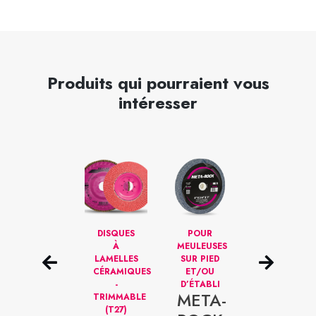
Produits qui pourraient vous
intéresser
DISQUES
DISQUES
POUR
DISQUES
DE
À
MEULEUSES
DE
POLISSAGE
LAMELLES
SUR PIED
FINITION–
SUR TIGE
CÉRAMIQUES
ET/OU
AUTO-
1/4”
-
D’ÉTABLI
VISSANT
META-
META-
TRIMMABLE
TYPE R
META-
(T27)