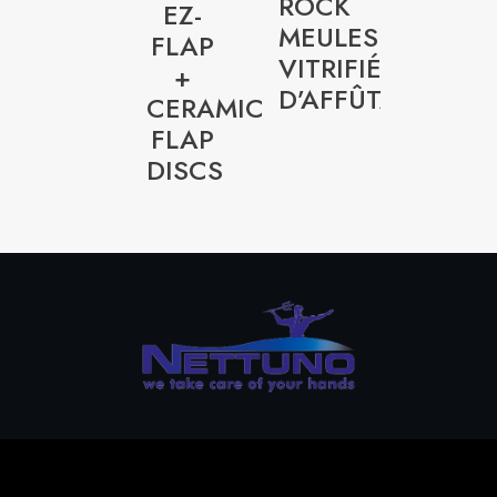
POLISH
ROCK
EZ-
LOCK
FEUTRE
MEULES
FLAP
SUR
VITRIFIÉES
+
TIGE
D’AFFÛTAGE
CERAMIC
FLAP
DISCS