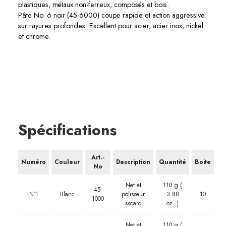
plastiques, métaux non-ferreux, composés et bois.
Pâte No. 6 noir (45-6000) coupe rapide et action aggressive
sur rayures profondes. Excellent pour acier, acier inox, nickel
et chrome.
Spécifications
Art.-
Numéro
Couleur
Description
Quantité
Boite
No
Net et
110 g (
45-
N°1
Blanc
polisseur
3.88
10
1000
sscard
oz. )
Net et
110 g (