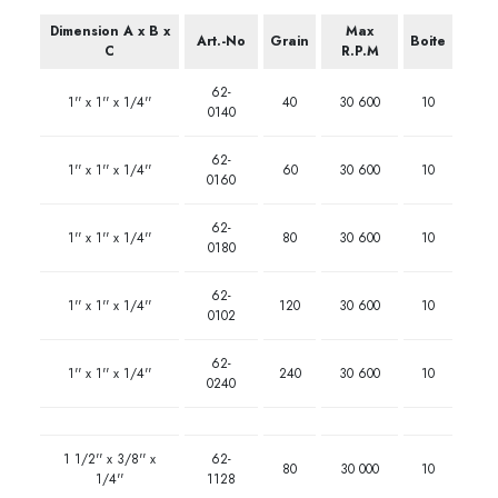
Dimension A x B x
Max
Art.-No
Grain
Boite
C
R.P.M
62-
1'' x 1'' x 1/4''
40
30 600
10
0140
62-
1'' x 1'' x 1/4''
60
30 600
10
0160
62-
1'' x 1'' x 1/4''
80
30 600
10
0180
62-
1'' x 1'' x 1/4''
120
30 600
10
0102
62-
1'' x 1'' x 1/4''
240
30 600
10
0240
1 1/2'' x 3/8'' x
62-
80
30 000
10
1/4''
1128