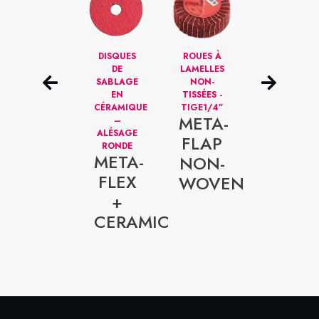
DISQUES
DISQUES
ROUES À
DISQUES
NETTOYEURS
DE
LAMELLES
DE
–
SABLAGE
NON-
SABLAGE
ALÉSAGE
EN
TISSÉES -
AU
1/4”
CÉRAMIQUE
TIGE1/4”
ZIRCONIUM
META-
META-
–
–
ALÉSAGE
ALÉSAGE
FOAM
FLAP
RONDE
RONDE
META-
META-
RED
NON-
FLEX
FLEX
WOVEN
+
+
CERAMIC
ZIRCO