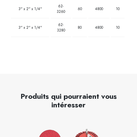
62-
3'' x 2'' x 1/4''
60
4800
10
3260
62-
3'' x 2'' x 1/4''
80
4800
10
3280
Produits qui pourraient vous
intéresser