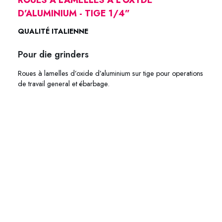
D’ALUMINIUM - TIGE 1/4”
QUALITÉ ITALIENNE
Pour die grinders
Roues à lamelles d’oxide d’aluminium sur tige pour operations
de travail general et ébarbage.
62-0140 62-0160 62-0180 62-0102 62-0240 62-1126 62-
1128 62-1122 62-1304 62-1306 62-1308 62-1302 62-1324
62-0206 62-0208 62-0202 62-2165 62-2166 62-2168 62-
2162 62-2164 62-2106 62-2108 62-2120 62-2118 62-2126
62-2128 62-2122 62-2127 62-0360 62-0311 62-0308 62-
3040 62-3060 62-3080 62-3120 62-3180 62-3240 62-
3260 62-3280