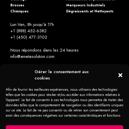
Brosses
Marqueurs Industriels
Chimiques
Dégraissants et Nettoyants
Lun-Ven, 8h jusqu’à 17h
+1 (888) 452-6382
+1 (450) 477­-3102
Nous répondons dans les 24 heures
info@ametasolution.com
Gérer le consentement aux
RESTEZ INFORMÉ
cookies
Afin de fournir les meilleures expériences, nous utilisons des technologies
telles que les cookies pour stocker et/ou accéder aux informations relatives à
l'appareil. Le fait de consentir à ces technologies nous permettra de traiter des
données telles que le comportement de navigation ou des identifiants uniques
sur ce site. Le fait de ne pas consentir ou de retirer son consentement peut
1392, Avenue de la Gare Mascouche (QC) Canada J7K 2Z2
avoir des conséquences négatives sur certaines caractéristiques et fonctions.
Tous droits réservés Ameta Solution © 2026 -
web + marketing - em2
Politique
Déclaration
Politique en
Déclaration
Clause de
en
de
matière de