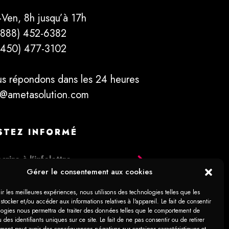
-Ven, 8h jusqu’à 17h
(888) 452-6382
(450) 477­-3102
s répondons dans les 24 heures
o@ametasolution.com
STEZ INFORMÉ
Gérer le consentement aux cookies
ir les meilleures expériences, nous utilisons des technologies telles que les
stocker et/ou accéder aux informations relatives à l'appareil. Le fait de consentir
logies nous permettra de traiter des données telles que le comportement de
 des identifiants uniques sur ce site. Le fait de ne pas consentir ou de retirer