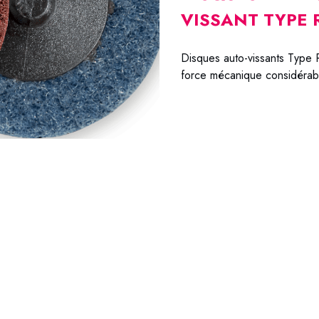
VISSANT TYPE 
Disques auto-vissants Type R
force mécanique considérab
85-2CRR 85-2MER 85-3CR