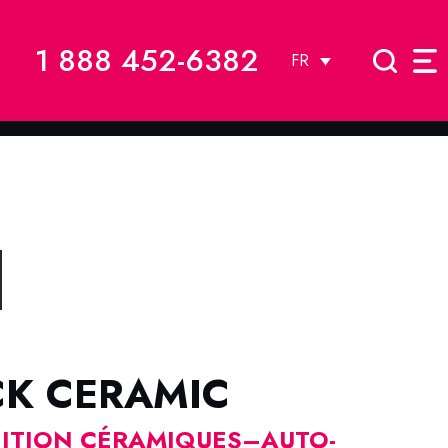
1 888 452-6382
FR
CK CERAMIC
NITION CÉRAMIQUES–AUTO-