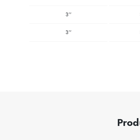
3''
3''
Prod