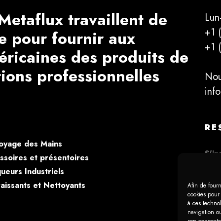
Metaflux travaillent de
Lun
+1 
e pour fournir aux
+1 
éricaines des produits de
tions professionnelles
Nou
inf
RE
oyage des Mains
ssoires et présentoires
ueurs Industriels
aissants et Nettoyants
Afin de fourn
cookies pour 
à ces techno
navigation ou