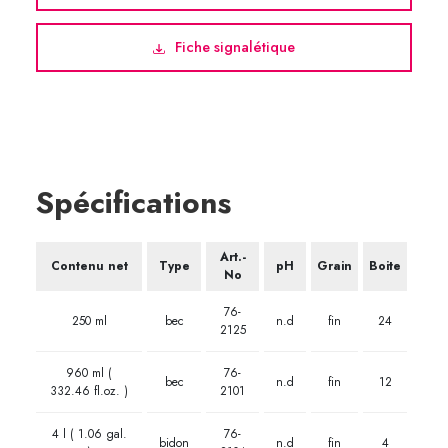
Fiche signalétique
Spécifications
Art.-
Contenu net
Type
pH
Grain
Boite
No
76-
250 ml
bec
n.d
fin
24
2125
960 ml (
76-
bec
n.d
fin
12
332.46 fl.oz. )
2101
4 l ( 1.06 gal.
76-
bidon
n.d
fin
4