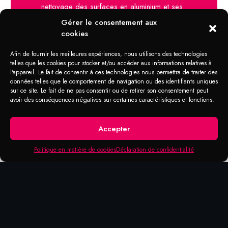
nettoyage des surfaces en aluminium et ses
alliages(jantes alliés). Pour enlever les
Gérer le consentement aux
rayures des surfaces métalliques. Verser
cookies
une petite quantité sur un chiffon propre.
Appliquer de façon circulaire sur la pièce à
Afin de fournir les meilleures expériences, nous utilisons des technologies
traiter. Enlever l’excédant à l’aide d’un
telles que les cookies pour stocker et/ou accéder aux informations relatives à
l'appareil. Le fait de consentir à ces technologies nous permettra de traiter des
chiffon. Répétez l’opération pour les rayures
données telles que le comportement de navigation ou des identifiants uniques
plus importantes.
sur ce site. Le fait de ne pas consentir ou de retirer son consentement peut
avoir des conséquences négatives sur certaines caractéristiques et fonctions.
Accepter
Politique en matière de cookies
Déclaration de confidentialité
Produits qui pourraient vous
intéresser