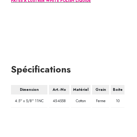
PÂTES À LUSTRER WHITE POLISH LIQUIDE
45-4558
Spécifications
Dimension
Art.-No
Matériel
Grain
Boite
4.5'' x 5/8'' 11NC
45-4558
Cotton
Ferme
10