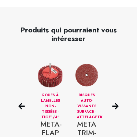
Produits qui pourraient vous
intéresser
DISQUES
ROUES À
DISQUES
DISQUES
DE
LAMELLES
AUTO-
DE
FINITION
NON-
VISSANTS
SABLAGE
AU
TISSÉES -
SURFACE -
AU
CÉRAMIQUE
TIGE1/4”
ATTELAGETK
ZIRCONIUM
META-
META
– AUTO-
–
VISSANT
ALÉSAGE
FLAP
TRIM-
TYPE R
RONDE