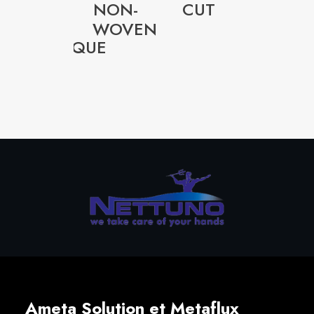
META-
META-
NON-
CUT
LOCK
FLEX
WOVEN
CÉRAMIQUE
+
ZIRCO
Ameta Solution et Metaflux