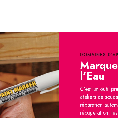
DOMAINES D'A
Marque
l’Eau
C’est un outil pra
ateliers de souda
réparation automo
récupération, les