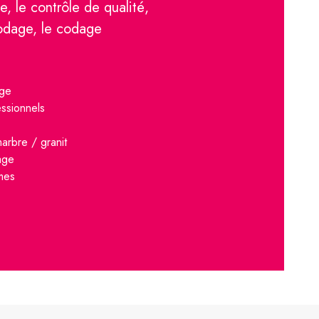
ge, le contrôle de qualité,
odage, le codage
age
ssionnels
arbre / granit
lage
mes