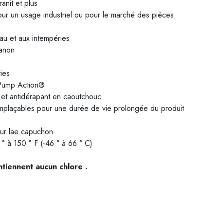
ranit et plus
ur un usage industriel ou pour le marché des pièces
eau et aux intempéries
canon
ies
 Pump Action®
et antidérapant en caoutchouc
emplaçables pour une durée de vie prolongée du produit
sur lae capuchon
 à 150 ° F (-46 ° à 66 ° C)
tiennent aucun chlore .
5003