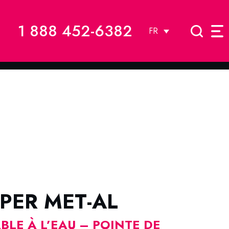
1 888 452-6382
FR
PER MET-AL
LE À L’EAU – POINTE DE