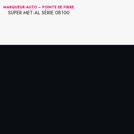
MARQUEUR AUTO – POINTE DE FIBRE
MARQUEUR PEIN
SUPER MET-AL SÉRIE 08100
M1000-3