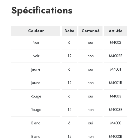
Spécifications
Couleur
Boite
Cartonné
Art.-No
Noir
6
oui
M4002
Noir
12
non
M4002B
Jaune
6
oui
M4001
Jaune
12
non
M4001B
Rouge
6
oui
M4003
Rouge
12
non
M4003B
Blanc
6
oui
M4000
Blanc
12
non
M4000B