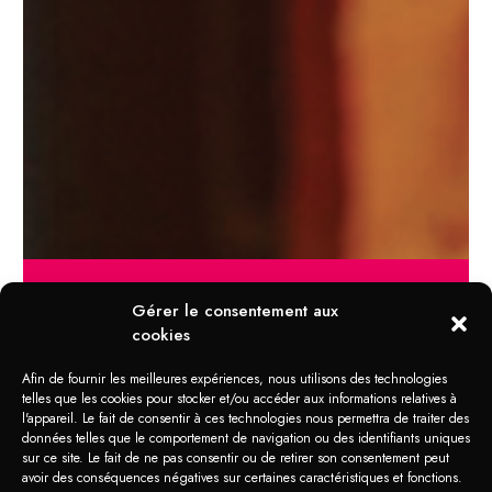
Gérer le consentement aux
cookies
DOMAINES D'APPLICATION
Marqueur Industriel
Afin de fournir les meilleures expériences, nous utilisons des technologies
telles que les cookies pour stocker et/ou accéder aux informations relatives à
l'appareil. Le fait de consentir à ces technologies nous permettra de traiter des
données telles que le comportement de navigation ou des identifiants uniques
C’est un outil pratique à utiliser dans les
sur ce site. Le fait de ne pas consentir ou de retirer son consentement peut
ateliers de soudage, les ateliers de
avoir des conséquences négatives sur certaines caractéristiques et fonctions.