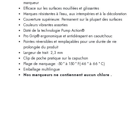
marqueur
Efficace sur les surfaces mouillées et glissantes
Marques résistantes à l’eau, aux intempéries et à la décoloration
Couverture supérieure: Permanent sur la plupart des surfaces
Couleurs vibrantes assorties
Doté de la technologie Pump Action®
Pro Grip® ergonomique et antidérapant en caoutchouc
Pointes réversibles et remplaçables pour une durée de vie
prolongée du produit
Largeur de trait: 2,3 mm
Clip de poche pratique sur la capuchon
Plage de marquage: -50 ° à 150 ° F(-46 ° à 66 ° C)
Emballage multilingue
Nos marqueurs ne contiennent aucun chlore .
M-4002 M-4002B M-4001 M-4001B M-4003 M-4003B M-
4000 M-4000B M-4047 M-4046