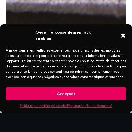
Gérer le consentement aux
cookies
Afin de fournir les meilleures expériences, nous utilisons des technologies
telles que les cookies pour stocker et/ou accéder aux informations relatives à
l'appareil. Le fait de consentir à ces technologies nous permettra de traiter des
données telles que le comportement de navigation ou des identifiants uniques
sur ce site. Le fait de ne pas consentir ou de retirer son consentement peut
avoir des conséquences négatives sur certaines caractéristiques et fonctions.
Accepter
MULTI-USAGE
Réparation
Politique en matière de cookies
Déclaration de confidentialité
Réparation rapide à l’aide de 2
composantes , pour boucher des tuyaux,