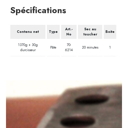
Spécifications
Art.-
Sec au
Contenu net
Type
Boite
No
toucher
1370g + 30g
70-
Pâte
20 minutes
1
durcisseur
6214