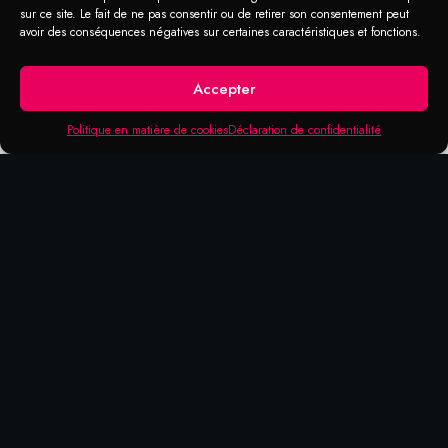
sur ce site. Le fait de ne pas consentir ou de retirer son consentement peut
avoir des conséquences négatives sur certaines caractéristiques et fonctions.
Produits qui pourraient vous
Accepter
intéresser
Politique en matière de cookies
Déclaration de confidentialité
MARQUEUR
MARQUEUR
BLEED
MARQUEUR
LAVABLE
PEINTURE
THRU INK
À LIGNE
SUPER
À L’EAU –
- POINTE
MINCE –
POINTE
DE FIBRE
POINTE
MET-
M4000
DE FIBRE
DE FIBRE
M5000
SUPER
AL
SUPER
SUPER
MET-
01500
MET-
MET-
AL