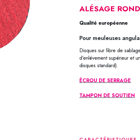
ALÉSAGE ROND
Qualité européenne
Pour meuleuses angulai
Disques sur fibre de sablag
d’enlévement supérieur et un
disques standard).
ÉCROU DE SERRAGE
TAMPON DE SOUTIEN
63-4536 63-4540 63-4550
0560 63-0580 63-0736 63
CARACTÉRISTIQUES