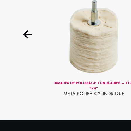
110 G [3.88 OZ.]
DISQUES DE POLISSAGE TUBULAIRES – TI
TRER
1/4”
META-POLISH CYLINDRIQUE