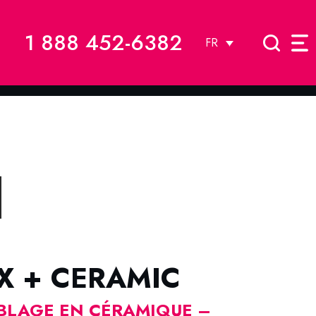
1 888 452-6382
FR
X + CERAMIC
ABLAGE EN CÉRAMIQUE –