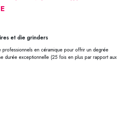
E
res et die grinders
e professionnels en céramique pour offrir un degrée
e durée exceptionnelle (25 fois en plus par rapport aux
 63-4560 63-4580 63-0536 63-0540 63-0550 63-
-0750 63-0607 63-0780