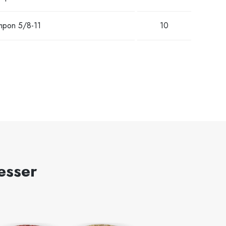
mpon 5/8-11
10
esser