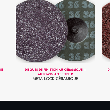
GE
DISQUES DE FINITION AU CÉRAMIQUE –
D
AUTO-VISSANT TYPE R
META-LOCK CÉRAMIQUE