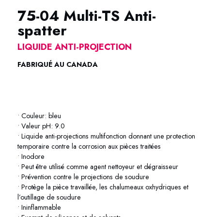
75-04 Multi-TS Anti-
spatter
LIQUIDE ANTI-PROJECTION
FABRIQUÉ AU CANADA
75-04 Multi-TS Anti-spatter Anti-projection 75-04 Multi-TS Anti-
spatter Anti-projection
• Couleur: bleu
• Valeur pH: 9.0
• Liquide anti-projections multifonction donnant une protection
temporaire contre la corrosion aux pièces traitées
• Inodore
• Peut être utilisé comme agent nettoyeur et dégraisseur
• Prévention contre le projections de soudure
• Protège la pièce travaillée, les chalumeaux oxhydriques et
l’outillage de soudure
• Ininflammable