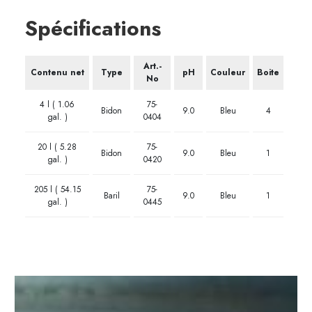
Spécifications
Art.-
Contenu net
Type
pH
Couleur
Boite
No
4 l ( 1.06
75-
Bidon
9.0
Bleu
4
gal. )
0404
20 l ( 5.28
75-
Bidon
9.0
Bleu
1
gal. )
0420
205 l ( 54.15
75-
Baril
9.0
Bleu
1
gal. )
0445