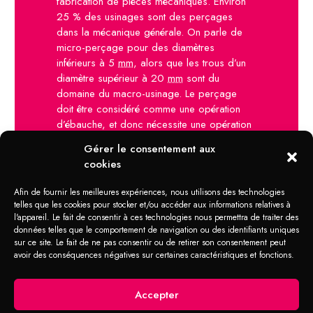
fabrication de pièces mécaniques. Environ
25 % des usinages sont des perçages
dans la mécanique générale. On parle de
micro-perçage pour des diamètres
inférieurs à 5
mm
, alors que les trous d’un
diamètre supérieur à 20
mm
sont du
domaine du macro-usinage. Le perçage
doit être considéré comme une opération
d’ébauche, et donc nécessite une opération
d’alésage pour obtenir une cote diamétrale
Gérer le consentement aux
précise. Néanmoins, des avancées majeures
cookies
dans la conception des forets ont permis
l’obtention directe de trous avec une
Afin de fournir les meilleures expériences, nous utilisons des technologies
tolérance IT9, soit une qualité suffisante dans
telles que les cookies pour stocker et/ou accéder aux informations relatives à
une grande majorité des applications.
l'appareil. Le fait de consentir à ces technologies nous permettra de traiter des
données telles que le comportement de navigation ou des identifiants uniques
sur ce site. Le fait de ne pas consentir ou de retirer son consentement peut
avoir des conséquences négatives sur certaines caractéristiques et fonctions.
Accepter