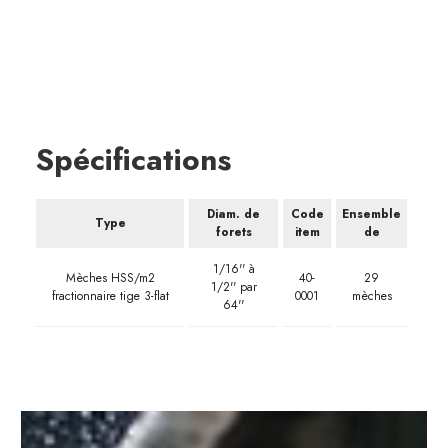
Spécifications
Diam. de
Code
Ensemble
Type
forets
item
de
1/16'' à
Mèches HSS/m2
40-
29
1/2'' par
fractionnaire tige 3-flat
0001
mèches
64''