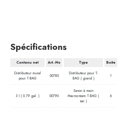
Spécifications
Contenu net
Art.-No
Type
Boite
Distributeur mural
Distributeur pour T-
00785
1
pour T-BAG
BAG ( grand )
Savon à main
3 l ( 0.79 gal. )
00790
Macrocream T-BAG (
6
sac )