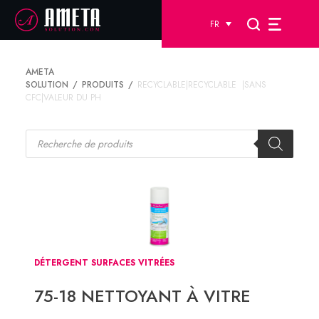
FR
AMETA
SOLUTION
PRODUITS
RECYCLABLE|RECYCLABLE |SANS
CFC|VALEUR DU PH
Recherche
de
produits
DÉTERGENT SURFACES VITRÉES
75-18 NETTOYANT À VITRE