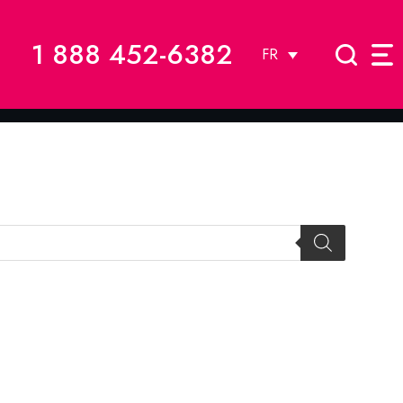
1 888 452-6382
FR