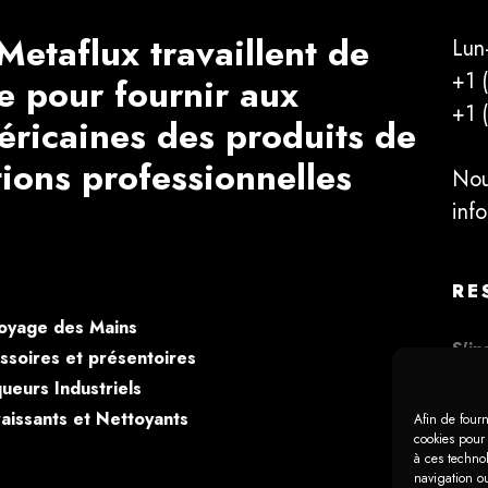
Metaflux travaillent de
Lun
+1 
e pour fournir aux
+1 
éricaines des produits de
tions professionnelles
Nou
inf
RE
oyage des Mains
ssoires et présentoires
ueurs Industriels
aissants et Nettoyants
Afin de fourn
cookies pour 
à ces techno
navigation ou