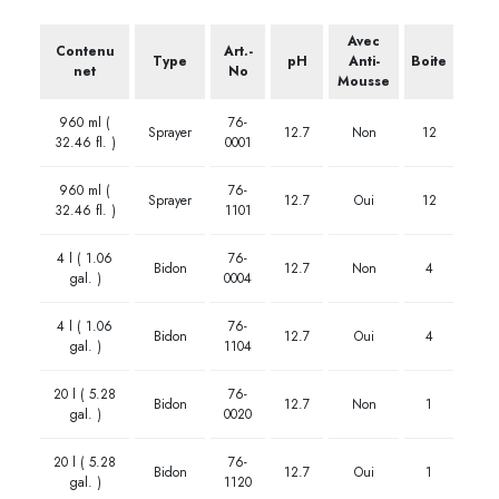
Avec
Contenu
Art.-
Type
pH
Anti-
Boite
net
No
Mousse
960 ml (
76-
Sprayer
12.7
Non
12
32.46 fl. )
0001
960 ml (
76-
Sprayer
12.7
Oui
12
32.46 fl. )
1101
4 l ( 1.06
76-
Bidon
12.7
Non
4
gal. )
0004
4 l ( 1.06
76-
Bidon
12.7
Oui
4
gal. )
1104
20 l ( 5.28
76-
Bidon
12.7
Non
1
gal. )
0020
20 l ( 5.28
76-
Bidon
12.7
Oui
1
gal. )
1120