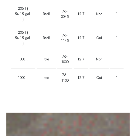
205 l (
76-
54.15 gal.
Baril
12.7
Non
1
0045
)
205 l (
76-
54.15 gal.
Baril
12.7
Oui
1
1145
)
76-
1000 l.
tote
12.7
Non
1
1000
76-
1000 l.
tote
12.7
Oui
1
1100