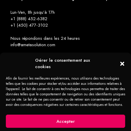
Lun-Ven, 8h jusqu’à 17h
+1 (888) 452-6382
+1 (450) 477­-3102
Nous répondons dans les 24 heures
info@ametasolution.com
Gérer le consentement aux
RESTEZ INFORMÉ
cookies
Afin de fournir les meilleures expériences, nous utilisons des technologies
telles que les cookies pour stocker et/ou accéder aux informations relatives à
l'appareil. Le fait de consentir à ces technologies nous permettra de traiter des
données telles que le comportement de navigation ou des identifiants uniques
sur ce site. Le fait de ne pas consentir ou de retirer son consentement peut
1392, Avenue de la Gare Mascouche (QC) Canada J7K 2Z2
avoir des conséquences négatives sur certaines caractéristiques et fonctions.
Tous droits réservés Ameta Solution © 2026 -
web + marketing - em2
Politique
Déclaration
Politique en
Déclaration
Clause de
en
de
matière de
Accepter
de
non-
matière
confidentialité
cookies (États-
confidentialité
responsabilité
de
(US)
Unis)
cookies