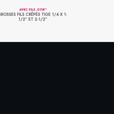
AVEC FILS .0118''
TORS
BROSSES FILS CRÊPÉS TIGE 1/4 X 1-
BROSSES PLA
1/2” ET 2-1/2”
TO