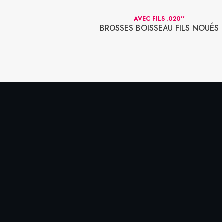
20''
AVEC FILS .020''
LS NOUÉS SUR
BROSSES BOISSEAU FILS NOUÉS
 3”