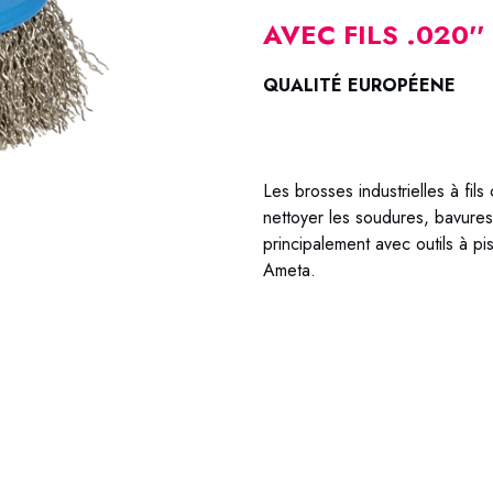
AVEC FILS .020''
QUALITÉ EUROPÉENE
BROSSES BOISSEAU FILS CR
Les brosses industrielles à f
nettoyer les soudures, bavures d
principalement avec outils à pis
Ameta.
62-0040 / 62-0050 / 62-00