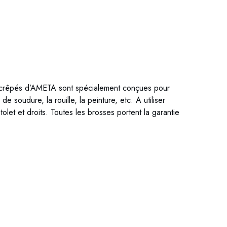
ÊPÉS BROSSES BOISSEAU FILS CRÊPÉS
ils crêpés d’AMETA sont spécialement conçues pour
e soudure, la rouille, la peinture, etc. A utiliser
tolet et droits. Toutes les brosses portent la garantie
31