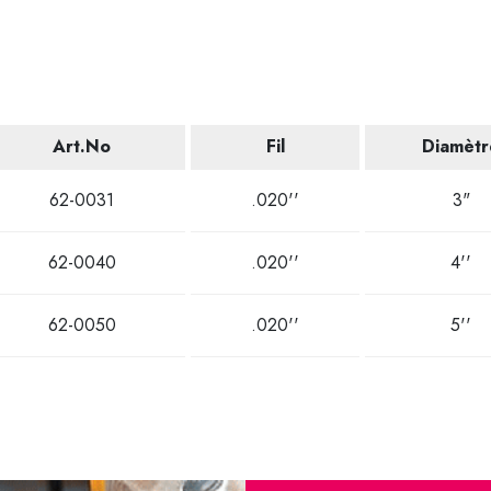
Art.No
Fil
Diamètr
62-0031
.020''
3"
62-0040
.020''
4''
62-0050
.020''
5''