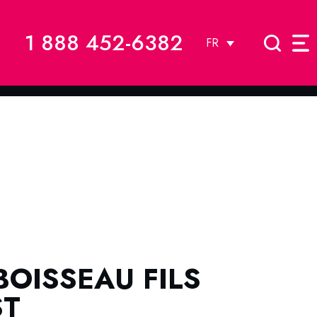
1 888 452-6382
FR
BOISSEAU FILS
ST