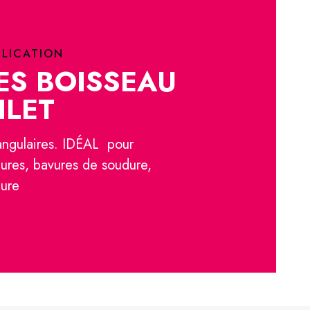
PLICATION
ES BOISSEAU
ILET
angulaires. IDÉAL pour
dures, bavures de soudure,
ture