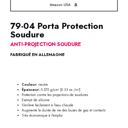
Amazon USA
79-04 Porta Protection
Soudure
ANTI-PROJECTION SOUDURE
FABRIQUÉ EN ALLEMAGNE
79-04 Protection Soudure Metaflux 79-04 Protection Soudure
Metaflux
Couleur:
neutre
Épaisseur:
0.575 g/cm³ [0.33 oz./in³]
Protection contre les projections de soudures
Exempt de silicone
S’enlève facilement à l’eau chaude
Augmente la durée de vie des buses de gaz et contacts
Très économique à l’emploi