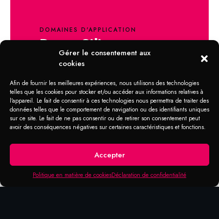
DOMAINES D'APPLICATION
Porta Silicone
Gérer le consentement aux
cookies
Protège, maintient et isole le métal, le
caoutchouc ainsi que les matériels
Afin de fournir les meilleures expériences, nous utilisons des technologies
synthétiques.
telles que les cookies pour stocker et/ou accéder aux informations relatives à
Indiqué pour les joints de caoutchouc sur
l'appareil. Le fait de consentir à ces technologies nous permettra de traiter des
données telles que le comportement de navigation ou des identifiants uniques
voitures, camions, camping-cars, bâtiments,
sur ce site. Le fait de ne pas consentir ou de retirer son consentement peut
etc. afin de maintenir la condition élastique
avoir des conséquences négatives sur certaines caractéristiques et fonctions.
du joint pendant chaque saison.
Accepter
Politique en matière de cookies
Déclaration de confidentialité