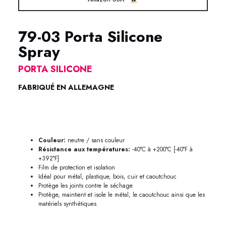
79-03 Porta Silicone
Spray
PORTA SILICONE
FABRIQUÉ EN ALLEMAGNE
79-03 Lubrifiant Silicone Metaflux 79-03 Lubrifiant Silicone
Metaflux
Couleur:
neutre / sans couleur
Résistance aux températures:
-40°C à +200°C [-40°F à
+392°F]
Film de protection et isolation
Idéal pour métal, plastique, bois, cuir et caoutchouc
Protège les joints contre le séchage
Protège, maintient et isole le métal, le caoutchouc ainsi que les
matériels synthétiques