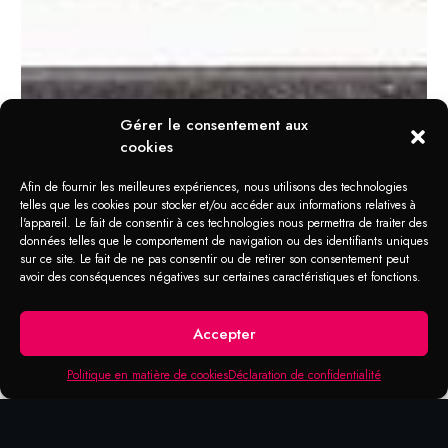
Gérer le consentement aux
cookies
Afin de fournir les meilleures expériences, nous utilisons des technologies
telles que les cookies pour stocker et/ou accéder aux informations relatives à
l'appareil. Le fait de consentir à ces technologies nous permettra de traiter des
données telles que le comportement de navigation ou des identifiants uniques
sur ce site. Le fait de ne pas consentir ou de retirer son consentement peut
avoir des conséquences négatives sur certaines caractéristiques et fonctions.
DOMAINE D'APPLICATION
Spray Entretien
Accepter
Inox
Politique en matière de cookies
Déclaration de confidentialité
Pour l’acier inoxydable, ainsi que pour les
carrelages et les surfaces lisses en matière
plastique dans les cuisines industrielles et