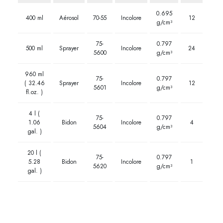
0.695
400 ml
Aérosol
70-55
Incolore
12
g/cm­³
75-
0.797
500 ml
Sprayer
Incolore
24
5600
g/cm­³
960 ml
75-
0.797
( 32.46
Sprayer
Incolore
12
5601
g/cm­³
fl.oz. )
4 l (
75-
0.797
1.06
Bidon
Incolore
4
5604
g/cm­³
gal. )
20 l (
75-
0.797
5.28
Bidon
Incolore
1
5620
g/cm­³
gal. )